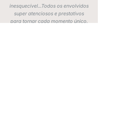
inesquecível...Todos os envolvidos
super atenciosos e prestativos
para tornar cada momento único.
Amamos tudo, Super indico!!!!
Sabrina
Nossa, melhor decisão que tomei
sobre meu casamento. Me casei ano
passado, eles me deram todo
suporte que precisei, fizeram tudo
como pedi e o melhor, não me
preocupei com nada. Superindico!