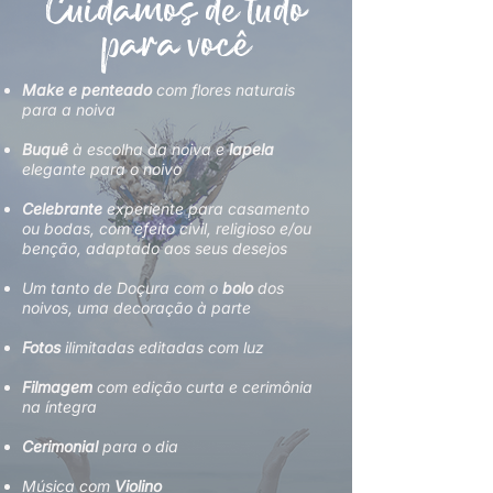
Cuidamos de tudo
para você
Make e penteado
com flores naturais
para a noiva
Buquê
à escolha da noiva e
lapela
elegante para o noivo
Celebrante
experiente para casamento
ou bodas, com efeito civil, religioso e/ou
benção, adaptado aos seus desejos
Um tanto de Doçura com o
bolo
dos
noivos, uma decoração à parte
Fotos
ilimitadas editadas com luz
Filmagem
com edição curta e cerimônia
na íntegra
Cerimonial
para o dia
Música com
Violino